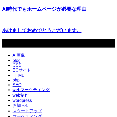
AI時代でもホームページが必要な理由
あけましておめでとうございます。
カテゴリー
AI画像
blog
CSS
ECサイト
HTML
php
SEO
webマーケティング
web制作
wordpress
お知らせ
スタートアップ
マーケティング