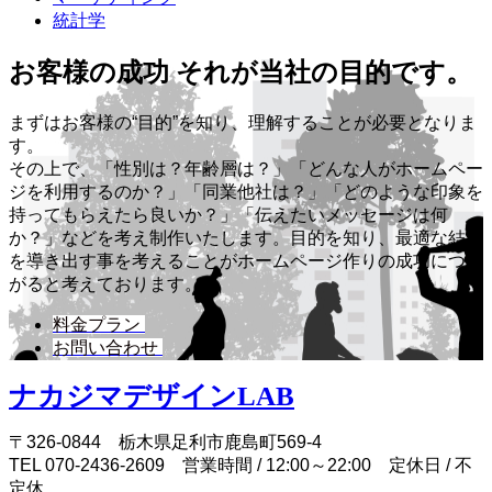
統計学
お客様の成功 それが当社の目的です。
まずはお客様の“目的”を知り、理解することが必要となりま
す。
その上で、「性別は？年齢層は？」「どんな人がホームペー
ジを利用するのか？」「同業他社は？」「どのような印象を
持ってもらえたら良いか？」「伝えたいメッセージは何
か？」などを考え制作いたします。目的を知り、最適な結果
を導き出す事を考えることがホームページ作りの成功につな
がると考えております。
料金プラン
お問い合わせ
ナカジマデザインLAB
〒326-0844 栃木県足利市鹿島町569-4
TEL 070-2436-2609 営業時間 / 12:00～22:00 定休日 / 不
定休