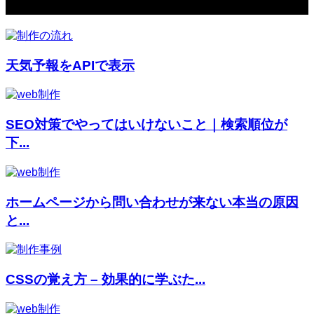
関連記事
天気予報をAPIで表示
SEO対策でやってはいけないこと｜検索順位が
下...
ホームページから問い合わせが来ない本当の原因
と...
CSSの覚え方 – 効果的に学ぶた...