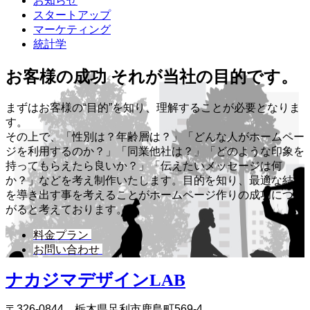
お知らせ
スタートアップ
マーケティング
統計学
お客様の成功 それが当社の目的です。
まずはお客様の“目的”を知り、理解することが必要となりま
す。
その上で、「性別は？年齢層は？」「どんな人がホームペー
ジを利用するのか？」「同業他社は？」「どのような印象を
持ってもらえたら良いか？」「伝えたいメッセージは何
か？」などを考え制作いたします。目的を知り、最適な結果
を導き出す事を考えることがホームページ作りの成功につな
がると考えております。
料金プラン
お問い合わせ
ナカジマデザインLAB
〒326-0844 栃木県足利市鹿島町569-4