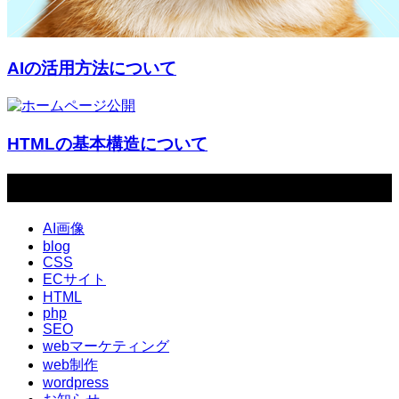
AIの活用方法について
HTMLの基本構造について
カテゴリー
AI画像
blog
CSS
ECサイト
HTML
php
SEO
webマーケティング
web制作
wordpress